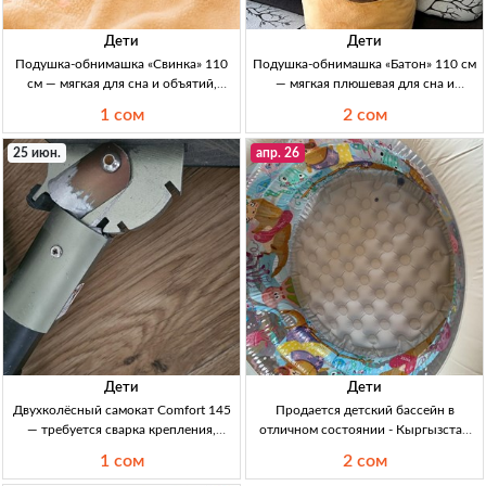
Дети
Дети
Подушка-обнимашка «Свинка» 110
Подушка-обнимашка «Батон» 110 см
см — мягкая для сна и объятий,
— мягкая плюшевая для сна и
подарок для детей и взрослых
интерьера, Кыргызстан Подушка-
1 сом
2 сом
(Кыргызстан) Подушка-обнимашка
обнимашка «Батон», 110 см; мягкий
«Свинка» 110 см: 2 мордочки (глаза
плюш; приятный наполнитель; для
25 июн.
апр. 26
откр/закр), очень мягкий плюш,
сна/отдыха; интерьерный де
приятный наполни
Дети
Дети
Двухколёсный самокат Comfort 145
Продается детский бассейн в
— требуется сварка крепления,
отличном состоянии - Кыргызстан
нагрузка до 100 кг самокат двхк (2-
Детский бассейн, 1.52м, 1500 сом
1 сом
2 сом
кол), Comfort 145; требуется сварка