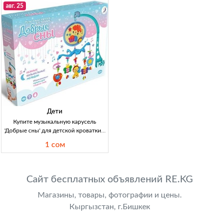
крепления; макс. нагрузка до 100 кг;
авг. 25
б/у, повреж
Дети
Купите музыкальную карусель
'Добрые сны' для детской кроватки в
Кыргызстане Музыкальная карусель
1 сом
'Добрые сны', 1200 сом, уют для
вашего малыша.
Сайт бесплатных объявлений RE.KG
Магазины, товары, фотографии и цены.
Кыргызстан, г.Бишкек