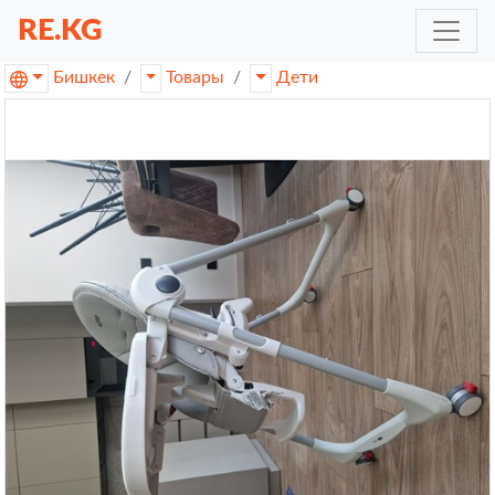
RE.KG
Бишкек
Товары
Дети