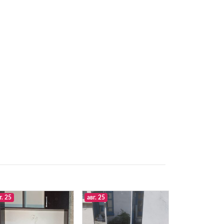
т. 25
авг. 25