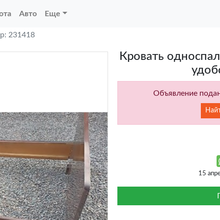
ота
Авто
Еще
р: 231418
Кровать односпал
удоб
Объявление подан
Най
15 апр