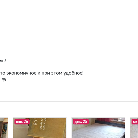
ль!
-то экономичное и при этом удобное!
 💬
янв. 26
дек. 25
ок