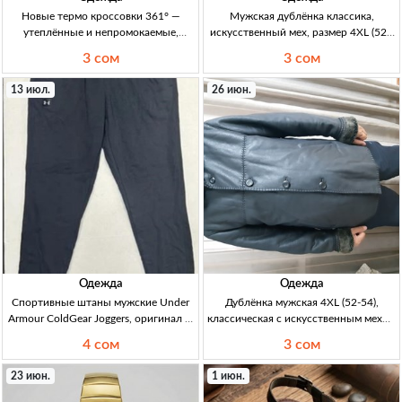
Новые термо кроссовки 361° —
Мужская дублёнка классика,
утеплённые и непромокаемые,
искусственный мех, размер 4XL (52–
размер как на фото + зимняя куртка
54) — отличное состояние Дублёнка
3 сом
3 сом
Burberry (оригинал) кроссовки термо
муж., классика; мех: иск.; р-р: 4XL
361°: оригинал, утепл.,
(52–54); кач-во: хор.; сост.: отличн.
13 июл.
26 июн.
непромокаемые, лёгкие, удобные;
размер как на фото. куртка з
Одежда
Одежда
Спортивные штаны мужские Under
Дублёнка мужская 4XL (52-54),
Armour ColdGear Joggers, оригинал —
классическая с искусственным мехом
черные XL Штаны джоггеры муж.,
— отличное состояние Дублёнка
4 сом
3 сом
оригинал Under Armour ColdGear,
мужская, классич., мех иск., р-р 4XL
черные, XL, рост 180-188 см, новые с
(52-54), качество хор., сост. отличн.
23 июн.
1 июн.
бирками, д