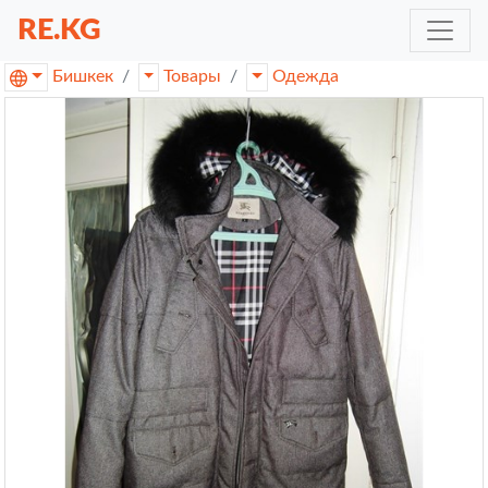
RE.KG
Бишкек
Товары
Одежда