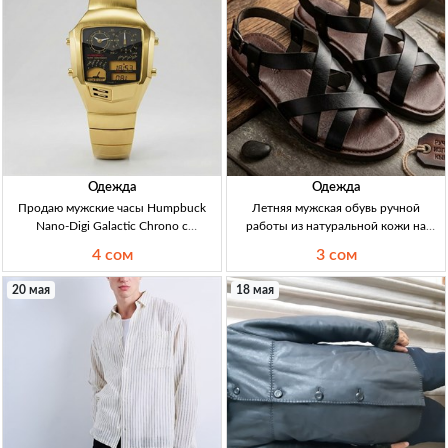
Одежда
Одежда
Продаю мужские часы Humpbuck
Летняя мужская обувь ручной
Nano-Digi Galactic Chrono с
работы из натуральной кожи на
температурой, будильником и
заказ (босоножки, шлепанцы) —
4 сом
3 сом
секундомером — 2412M Муж.
Кыргызстан Мужская летняя обувь
цифровые часы Nano-Digi Galactic
(босоножки/шлепанцы) hand-made
20 мая
18 мая
Chrono 2412M; темп., будильн., 2-е
на заказ из 100% нат. кожи.
время, секундом., chrono; р
Эксклюзивная посадка