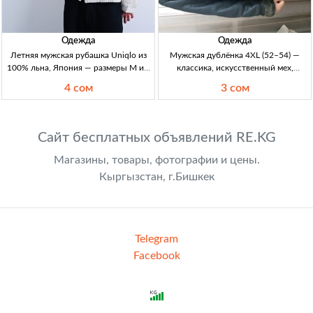
Одежда
Одежда
Летняя мужская рубашка Uniqlo из
Мужская дублёнка 4XL (52–54) —
100% льна, Япония — размеры M и L
классика, искусственный мех,
Летн. мужская рубашка. Бренд:
отличное состояние | Кыргызстан
4 сом
3 сом
Uniqlo. Ткань: 100% лён
Дублёнка м/ж, классика. Искусств.
(премиальный). Производство:
мех. Р-р 4XL (52–54). Кач-во хорошее,
Япония. Размеры:
сост. отличное.
Сайт бесплатных объявлений RE.KG
Магазины, товары, фотографии и цены.
Кыргызстан, г.Бишкек
Telegram
Facebook