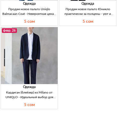
Одежда
Одежда
Продам новое пальто Uniqlo
Продам новое пальто Юникло
Balmacaan Coat - Невероятная цена в
практически за полцены - уют и
Кыргызстане Новая куртка Uniqlo
стиль для мужчин Новое пальто
5 сом
5 сом
Balmacaan, размер М, отдаю за 5000
Юникло, размер М, оливковое, 5000
сом, ни разу не носили.
сом, как новое.
февр. 26
Одежда
Кардиган (блейзер) из Milano от
UNIQLO - Идеальный выбор для
мужчин в Кыргызстане Кардиган М,
5 сом
синий, UNIQLO, 4500 сом.