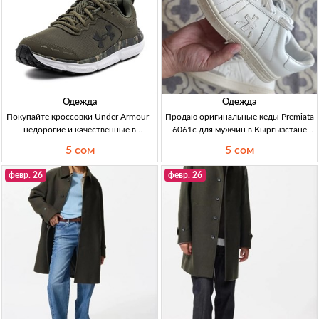
Одежда
Одежда
Покупайте кроссовки Under Armour -
Продаю оригинальные кеды Premiata
недорогие и качественные в
6061c для мужчин в Кыргызстане
Кыргызстане Кроссовки Under
Оригинал кеды Premiata 6061c,
5 сом
5 сом
Armour Charged Assert 10 Camo, 44
белый, кожа, размер 43, 5000 сом.
(28см), новые, 5000 сом.
февр. 26
февр. 26