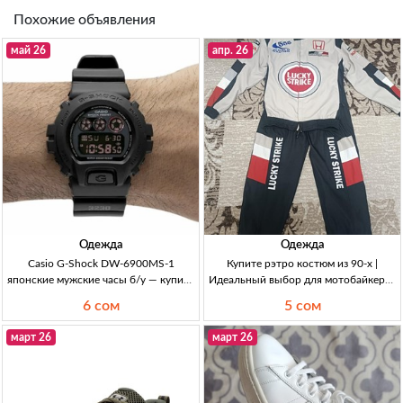
Похожие объявления
май 26
апр. 26
Одежда
Одежда
Casio G-Shock DW-6900MS-1
Купите рэтро костюм из 90-х |
японские мужские часы б/у — купить
Идеальный выбор для мотобайкеров
в Кыргызстане Casio G-Shock DW-
в Кыргызстане Рэтро костюм из 90ю
6 сом
5 сом
6900MS-1, японские муж. часы, б/у,
54-56р, в отличном состоянии,
G-Shock, для повседневной носки.
подходит для мотобайкеров.
март 26
март 26