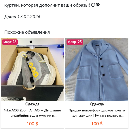
куртки, которая дополнит ваши образы! 🧥💖
Дата 17.04.2026
Похожие объявления
март 26
февр. 25
Одежда
Одежда
Nike ACG Zoom Air AO — Дышащие
Продам новое французское польто
амфибийные для мужчин в
для женщин | Купить польто в
Кыргызстане Nike ACG AO,
Кыргызстане Продам новое польто
100 $
100 $
дышащие, серый/жёлтый, рост +2-3
М, 100$.