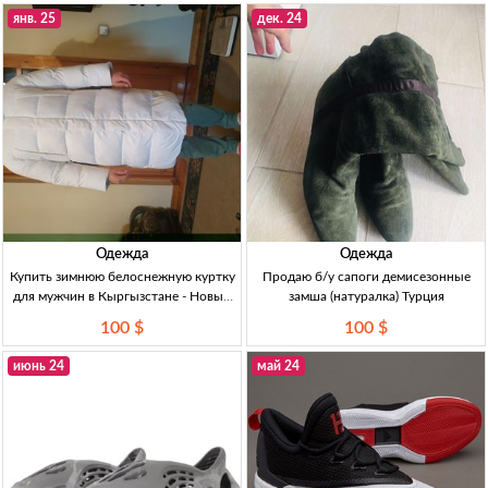
см, $100
янв. 25
дек. 24
Одежда
Одежда
Купить зимнюю белоснежную куртку
Продаю б/у сапоги демисезонные
для мужчин в Кыргызстане - Новый
замша (натуралка) Турция
стиль! Зимняя куртка отличного
100 $
100 $
качества, теплая, практически новая.
Цена 4990 сом.
июнь 24
май 24