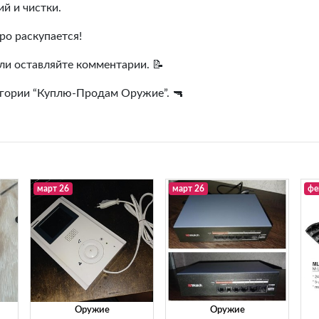
й и чистки.
ро раскупается!
или оставляйте комментарии. 📝
егории “Куплю-Продам Оружие”. 🔫
март 26
март 26
фе
Оружие
Оружие