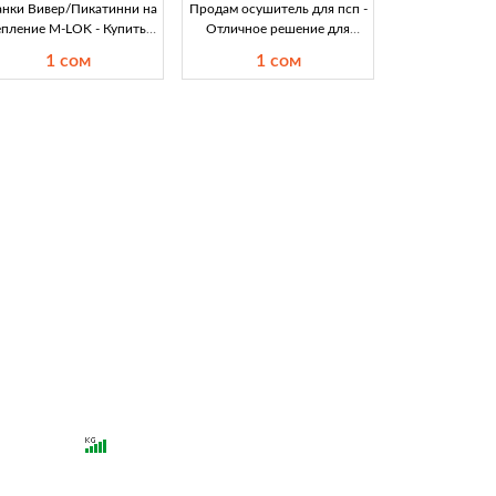
нки Вивер/Пикатинни на
Продам осушитель для псп -
пление M-LOK - Купить в
Отличное решение для
Кыргызстане Найдите
ваших компрессоров и
1 сом
1 сом
ококачественные планки
насосов в Кыргызстане
Вивер и Пикатинни на
Исключительное
крепление M-LOK по
предложение! Продам
лучшим ценам в
осушитель для псп
ргызстане. Идеально для
компрессоров и насосов в
охоты и спорта!
Кыргызстане. Идеальное
решение для улучшения
работы вашего
оборудования.