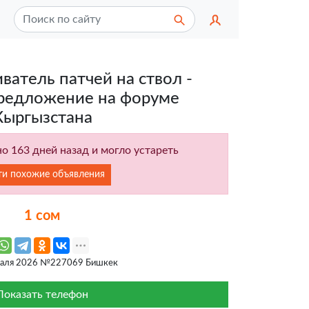
ватель патчей на ствол -
редложение на форуме
Кыргызстана
о 163 дней назад и могло устареть
ти похожие объявления
1 сом
раля 2026 №227069 Бишкек
Показать телефон