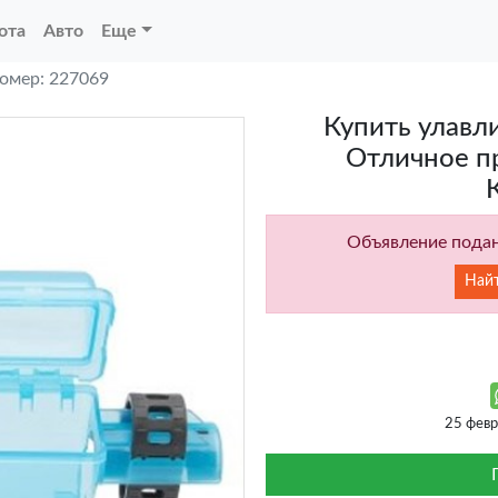
ота
Авто
Еще
омер: 227069
Купить улавли
Отличное п
Объявление подан
Най
25 фев