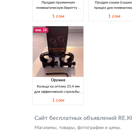
Продаю пружинную
Продам сошки (сошки
пневматическую Беретту в
прицел для пневматик
Кыргызстане — 1000 сом
хорошего качества, пов
1 сом
1 сом
Продажа пружинной
360°, боковой кронште
пневматической Беретты в
Tiger/SKS — цена в сом
Кыргызстане. Стоимость —
Продам сошки хороше
янв. 26
1000 сом. Фото товара
качества: поворот 360°
прикреплены к объявлению.
боковой кронштейн,
совместимость с
платформами Tiger и SK
Варианты цены: 1200 и
1300 сом. Подходят д
пневматического оружи
охотничьей/стрелково
Оружие
Кольца на оптику 25,4 мм
для эффективной стрельбы в
Кыргызстане Купите кольца
1 сом
на оптику 25,4 мм для
крепления вашей оптики.
Отличный выбор для охоты
Сайт бесплатных объявлений RE.K
и стрельбы. Цена - 1200 сом.
Магазины, товары, фотографии и цены.