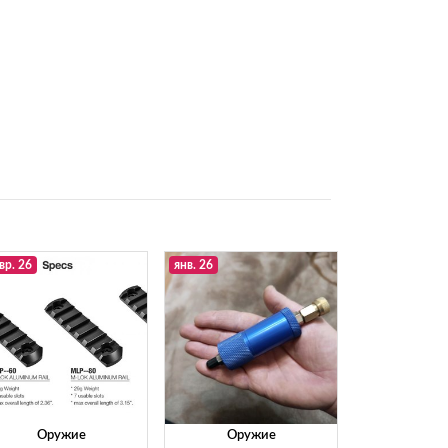
вр. 26
янв. 26
Оружие
Оружие