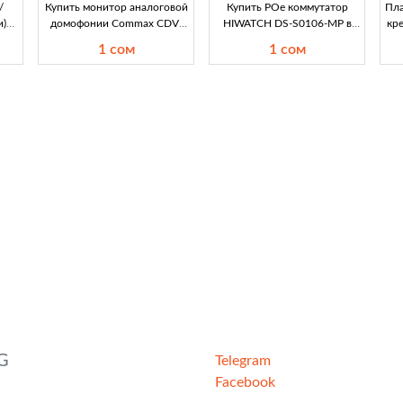
/
Купить монитор аналоговой
Купить POe коммутатор
Пла
и)
домофонии Commax CDV-
HIWATCH DS-S0106-MP в
кре
орот
35HM в Кыргызстане -
Кыргызстане – 6 портов,
1 сом
1 сом
йн,
выгодные предложения
35W, идеальное решение
выс
ах
Ищете качественный
для безопасности Ищете
го
монитор аналоговой
надежный POe коммутатор
,
домофонии? Продается б/у
HIWATCH DS-S0106-MP? У
Commax CDV-35HM в
нас вы найдете лучшее
Кы
хорошем состоянии с
предложение в
S.
защитной пленкой. Узнайте
Кыргызстане. Всего за 1000
ли
подробнее!
сом! Б/у, отличное
ля
состояние.
я и
й
G
Telegram
Facebook