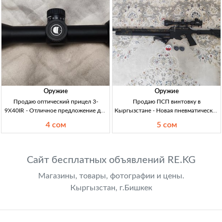
Оружие
Оружие
Продаю оптический прицел 3-
Продаю ПСП винтовку в
9X40IR - Отличное предложение для
Кыргызстане - Новая пневматическая
любителей пневматического оружия
винтовка с документами Продаю
4 сом
5 сом
Продаю оптич. прицел 3-9X40IR,
ПСП винтовку 4.5 без разрешения,
комплектация: кольца 'ласточкин
новое, с доками, оптика, глушитель.
хвост', 3500 сом.
Общая цена 52000 сом, то
Сайт бесплатных объявлений RE.KG
Магазины, товары, фотографии и цены.
Кыргызстан, г.Бишкек