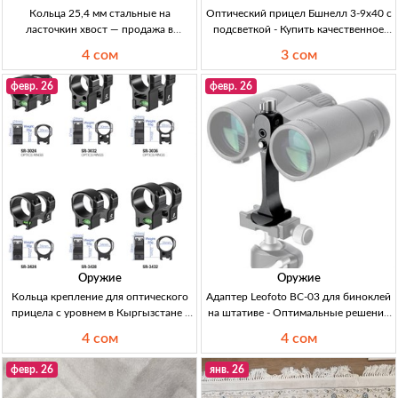
Кольца 25,4 мм стальные на
Оптический прицел Бшнелл 3-9х40 с
ласточкин хвост — продажа в
подсветкой - Купить качественное
Кыргызстане Кольца 25.4мм сталь,
пневматическое оружие в
4 сом
3 сом
посадка ласточкин хвост, для
Кыргызстане Оптический прицел
монтажа оптики/прицела на
Бшнелл 3-9х40. Подсветка. Цена:
февр. 26
февр. 26
пневматику. Цена 4200 со
3200 сом.
Оружие
Оружие
Кольца крепление для оптического
Адаптер Leofoto BC-03 для биноклей
прицела с уровнем в Кыргызстане -
на штативе - Оптимальные решения
Лучшие предложения Кольцакрытие
для наблюдений в Кыргызстане
4 сом
4 сом
оптического прицела, диаметр
Адаптер Leofoto BC-03 для биноклей
34мм/30мм, высота 24/28/32/36мм,
на штативах, подходит для моделей
февр. 26
янв. 26
от 3700 сом.
с резьбой 1/4"-20.