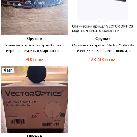
Оружие
Оружие
Новые мультитулы и страйкбольная
Оптический прицел Vector Optics 4-
Беретта — купить в Кыргызстане
16x44 FFP в Бишкеке — новый, с
Новые мультитулы — 800 сом/шт.;
гарантией Новый оптич. прицел
800 сом
23 400 сом
страйкбольная Беретта — 1000 сом.
Vector Optics 4–16x44 FFP, чеки и
гарантия, Бишкек
4 авг.
Оружие