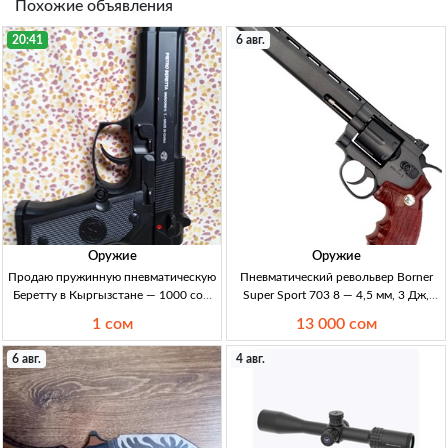
Похожие объявления
20:41
6 авг.
Оружие
Оружие
Продаю пружинную пневматическую
Пневматический револьвер Borner
Беретту в Кыргызстане — 1000 сом
Super Sport 703 8 — 4,5 мм, 3 Дж,
Пруж. пневм. Беретта, 1000 сом,
Кант Пневморевольвер, мет., 4,5 мм,
1 сом
13 000 сом
фото
до 3 Дж, 100–120 м/с, CO₂ 12 г,
барабан 6, Кант
6 авг.
4 авг.