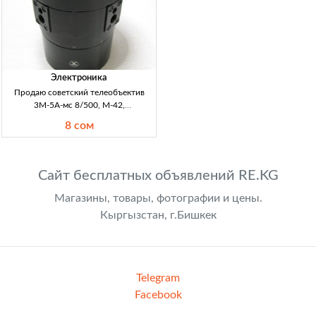
Электроника
Продаю советский телеобъектив
3М-5А-мс 8/500, М-42,
мультипросветление — 1982 г,
8 сом
полный комплект Телеобъектив
3М-5А-мс 8/500, зеркально-
линзовый, мультипросветление. Год
1982. Резьба М-42 (через пе
Сайт бесплатных объявлений RE.KG
Магазины, товары, фотографии и цены.
Кыргызстан, г.Бишкек
Telegram
Facebook