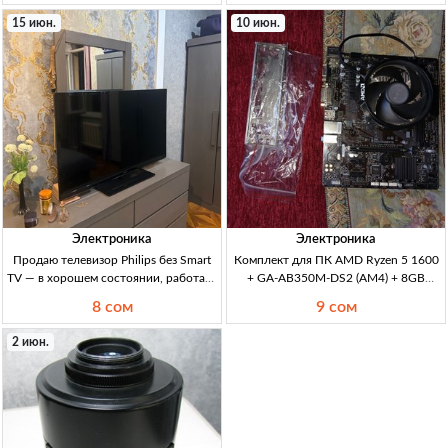
мембр., идеальное сост., полный
системник+монитор+мышь+клава,
15 июн.
10 июн.
комплект. Цена окончат.
CPU iGPU Intel HD 4400, 2 ядра/4
потока, 3.40GHz, L3 кэш 3MB, D
Электроника
Электроника
Продаю телевизор Philips без Smart
Комплект для ПК AMD Ryzen 5 1600
TV — в хорошем состоянии, работает
+ GA-AB350M-DS2 (AM4) + 8GB
отлично (Кыргызстан) TV Philips, б/у;
DDR4-2400 + Wraith Stealth —
8 сом
9 сом
без Smart TV; диагональ не указана; в
продажа б/у в Кыргызстане CPU
хорошем состоянии; рабочий;
AMD Ryzen 5 1600 (AM4) 6c/3.2GHz
2 июн.
просмотр ТВ канал
65W + m/b GIGABYTE GA-AB350M-
DS2 rev1.0 (B350 mATX, PCI-E, GbLA