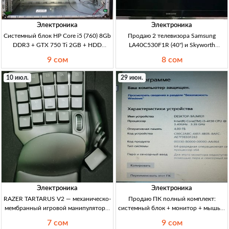
Электроника
Электроника
Системный блок HP Core i5 (760) 8Gb
Продаю 2 телевизора Samsung
DDR3 + GTX 750 Ti 2GB + HDD
LA40C530F1R (40") и Skyworth
320GB — 9000 сом, без шума и пыли
24E66A (24") — Кыргызстан TV 40"
9 сом
8 сом
CPU i5 760, RAM 8Gb, GPU GTX
Samsung LA40C530F1R + TV 24"
750Ti 2Gb, HDD 320Gb. ПК/игровой.
Skyworth 24E66A; б/у в хор. сост.;
10 июл.
29 июн.
Б/шум, б/пыль. Для GTA5, CS2,
оба работают отлично, не ремо
Dota2,
Электроника
Электроника
RAZER TARTARUS V2 — механическо-
Продаю ПК полный комплект:
мембранный игровой манипулятор в
системный блок + монитор + мышь +
идеальном состоянии, полный
клавиатура (2 ядра/4 потока, 3.40
7 сом
9 сом
комплект Игровой манипулятор, мех-
GHz) — Кыргызстан ПК ПК: