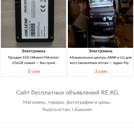
Электроника
Электроника
Продаю SSD Hiksemi/Hikvision
Музыкальные центры AIWA и LG для
256GB новый — быстрый
восстановления оптом — аудио Муз.
накопитель для ПК SSD 256GB
центры AIWA/LG на восстановление,
3 сом
3 сом
новый, Hiksemi/Hikvision; SATA SSD
опт 3 шт. Аудио/ремонт, б/у, для
(для ПК/ноутбука), апгрейд,
ремонта/донорства.
ускорение загрузки, накопит
Сайт бесплатных объявлений RE.KG
Магазины, товары, фотографии и цены.
Кыргызстан, г.Бишкек