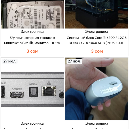
Электроника
Электроника
Б/у компьютерная техника в
Системный блок Core i5 6500 / 12GB
Бишкеке: MikroTik, монитор, DDR4,
DDR4 / GTX 1060 6GB (P106-100) /
системный блок, HDD и колонки Б/у
SSD 256GB — корпус аквариум,
3 сом
3 сом
ПК-комплектующие: Wi‑Fi роутер 2,4
Бишкек i5 6500 / 12GB DDR4 / SSD
ГГц, 5×LAN, USB, PoE; DDR4 SO-
256GB / GTX 1060 6GB аналог (P106-
29 июл.
27 июл.
DIMM 8 ГБ 2666 МГц; LED-монитор
100) / MB B150 / PSU 600W / корпус
аквар
Электроника
Электроника