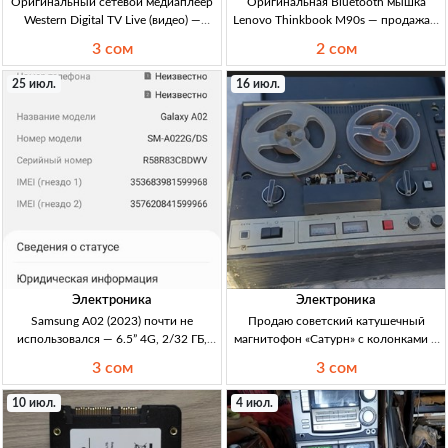
Оригинальный сетевой медиаплеер
Оригинальная Bluetooth мышка
Western Digital TV Live (видео) —
Lenovo Thinkbook M90s — продажа в
полный комплект, хорошее
Кыргызстане мышь Lenovo
3 сом
2 сом
состояние сетевой медиаплеер,
Thinkbook M90s, оригинал,
видео, WD TV Live, оригинал, х/с
Bluetooth, для ноутбука Lenovo, есть
25 июл.
16 июл.
(хорошее состояние), full set (полный
реальные фото (упаковка в
комплект)
Электроника
Электроника
Samsung A02 (2023) почти не
Продаю советский катушечный
использовался — 6.5” 4G, 2/32 ГБ,
магнитофон «Сатурн» с колонками и
5000 мАч, HD+ — цена 2900 сом
усилителем — б/у в Кыргызстане
3 сом
3 сом
(Кыргызстан) Смартфон Samsung A02
Катушечный магн.офон (СССР)
(2023), 6.5” HD+ PLS TFT, 2/32GB,
«Сатурн»; б/у, долго не эксплуат.;
10 июл.
4 июл.
microSD слот, 4G LTE/3G, Wi‑Fi, BT,
возможно раб., требуется обслуж./
GPS, каме
наст