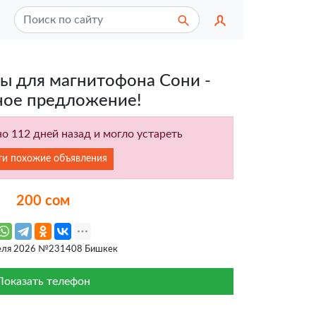
ты для магнитофона Сони -
ное предложение!
о 112 дней назад и могло устареть
ти похожие объявления
200 сом
еля 2026 №231408 Бишкек
Показать телефон