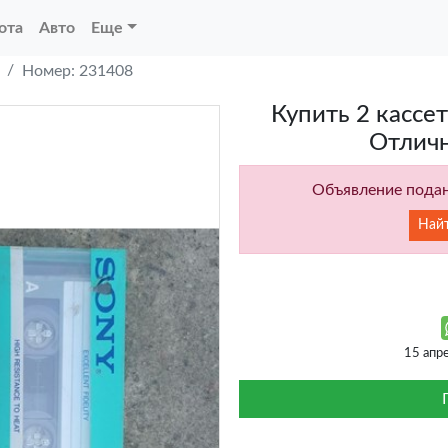
ота
Авто
Еще
Номер: 231408
Купить 2 кассе
Отлич
Объявление подан
Най
15 апр