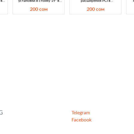
 в
установки в стойку 19" в
расширения PCI в
м
Кыргызстане Ищете ушки-
Кыргызстане – лучшие
200 сом
200 сом
ния
держатели для установки в
предложения Ищите карты
Кы
 в
стойку 19"? У нас есть
расширения PCI? Обзор
о:
отличный выбор по цене 200
лучших предложений в
 за
сом. Подходит для
Кыргызстане. Сравните
а
коммутаторов и сетевых
цены и выберите лучшее на
Вы
устройств.
нашем форуме!
ч
G
Telegram
Facebook