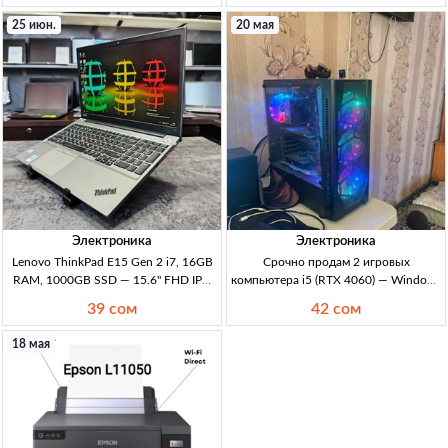
SSD (512+512), 15.6" FHD IPS, Intel
DDR5 (2x8), SSD 512GB NVMe, 14"
25 июн.
20 мая
UHD, Win11 Pr
FHD+ 1920x1200 16:10, Iris Xe,
Электроника
Электроника
Lenovo ThinkPad E15 Gen 2 i7, 16GB
Срочно продам 2 игровых
RAM, 1000GB SSD — 15.6" FHD IPS,
компьютера i5 (RTX 4060) — Windows
Windows 11 Pro (б/у в новом
11 Pro, SSD NVMe и монитор 24–27"
39 сом
42 сом
состоянии) Lenovo ThinkPad E15
Кыргызстан 2x игровой ПК i5: 1) i5-
Gen2 i7-10510U, 16GB RAM,
12400 / GTX1630 / 16+8GB DDR4
18 мая
1000GB, 15.6" FHD IPS, Intel UHD,
3200 / 1TB+128GB NVMe / БП 600W
Windows 11 Pro. Б/у
/ монитор AOC