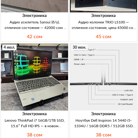
Электроника
Электроника
Аудио усилитель Sansui (б/у),
Аудио колонки TRIO LS100 —
отличное состояние — 42000 сом |
отличное состояние, цена 45000 сом
Кыргызстан АУ аудио усилитель
(Кыргызстан) Акустика/колонки
42 сом
45 сом
Sansui, б/у, отличное состояние, для
TRIO LS100, б/у, сост. отличн.
усиления звука
Домашнее аудио.
4 июл.
30 июн.
Электроника
Электроника
Lenovo ThinkPad i7 16GB/1TB SSD,
Ноутбук Dell Inspiron 14 5440 i5-
15.6″ Full HD IPS — в новом
1334U / 16GB DDR5 / 512GB SSD
состоянии Lenovo ThinkPad E15
(14" FHD+ 1920x1200) — Кыргызстан
38 сом
38 сом
Gen2, i7-10510U, 16GB RAM, 1TB
Dell Inspiron 14 5440, i5-1334U, 16GB