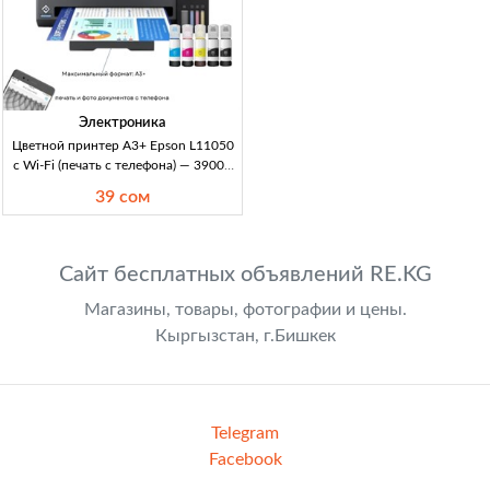
Электроника
Цветной принтер A3+ Epson L11050
с Wi‑Fi (печать с телефона) — 39000
сом Цветной принтер A3+
39 сом
(A3/A4/A5), Wi‑Fi Direct, печать со
смартфона, оригинал, идеальное
состояние, ~7
Сайт бесплатных объявлений RE.KG
Магазины, товары, фотографии и цены.
Кыргызстан, г.Бишкек
Telegram
Facebook