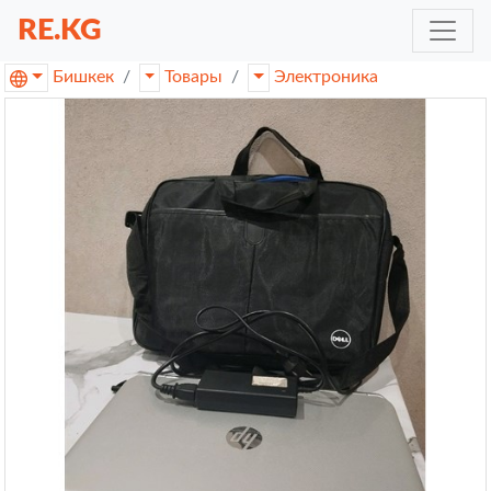
RE.KG
Бишкек
Товары
Электроника