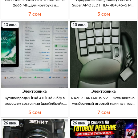
2666 МГц для ноутбука в
Super AMOLED FHD+ 48+8+5+5 МП,
Кыргызстане ОЗУ ADATA SO-DIMM
NFC, 5000 мА·ч — Кыргызстан 6.4"
7 сом
5 сом
DDR4 16 ГБ, 2666 МГц, 1 модуль для
Super AMOLED FHD+; кам. 48+8+5+5
ноутбука.
МП + селфи 20 МП; 5000 mAh,
13 июл.
10 июл.
быстрая 15W; 8-ядерн. CPU; microSD
Электроника
Электроника
Куплю/продам iPad 4 и iPad 3 б/у в
RAZER TARTARUS V2 — механическо-
хорошем состоянии (джейлбрейк,
мембранный игровой манипулятор в
проверка работоспособности) iPad 4
идеальном состоянии, полный
5 сом
7 сом
(б/у): сост. хор., батр. не идеал. iPad 3
комплект Игровой манипулятор, мех-
(б/у): износ, кнопка почти не раб.,
мембр., идеальное сост., полный
26 июн.
26 июн.
батр. аналогичн
комплект. Цена окончат.