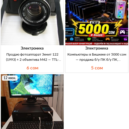
Электроника
Электроника
Продаю фотоаппарат Зенит 122
Компьютеры в Бишкеке от 5000 сом
(1993) + 2 объектива М42 — TTL-
— продажа б/у ПК б/у ПК,
экспонометр Зенит 122, плёночная
системные блоки и компьютеры,
6 сом
5 сом
зеркалка 35мм (малоформат), TTL-
Бишкек, от 5000 KGS, для дома/
экспонометр, М42, 1993 г., сост.
офиса, подбор конфигурации
12 июн.
отличное, выде