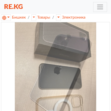
RE.KG
Бишкек
Товары
Электроника