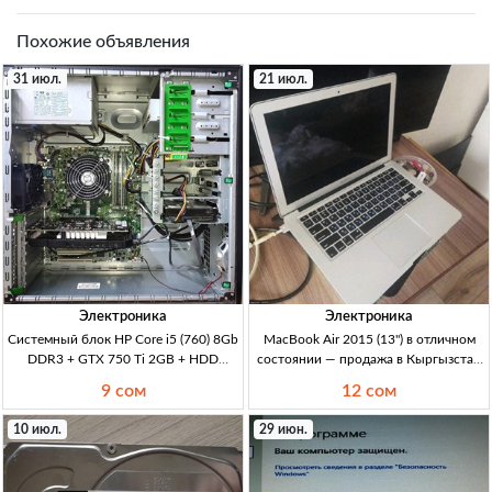
Похожие объявления
31 июл.
21 июл.
Электроника
Электроника
Системный блок HP Core i5 (760) 8Gb
MacBook Air 2015 (13") в отличном
DDR3 + GTX 750 Ti 2GB + HDD
состоянии — продажа в Кыргызстан
320GB — 9000 сом, без шума и пыли
MacBook Air 2015, 13"; отличн. сост.;
9 сом
12 сом
CPU i5 760, RAM 8Gb, GPU GTX
3 дня пр-ки; бат-ея ~3–4ч; Политех;
750Ti 2Gb, HDD 320Gb. ПК/игровой.
цена 11500 сом.
10 июл.
29 июн.
Б/шум, б/пыль. Для GTA5, CS2,
Dota2,