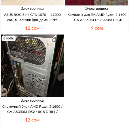
Электроника
Электроника
ASUS ROG Strix GTX 1070 — 12000
Комплект для ПК AMD Ryzen 5 1600
сом, в наличии (для домашнего
+ GA-AB350M-DS2 (AM4) + 8GB
использования) GPU GTX 1070; ROG
DDR4-2400 + Wraith Stealth —
12 сом
9 сом
Strix; пломбы на месте; домашнее
продажа б/у в Кыргызстане CPU
использ.; цена 12000 KGS.
AMD Ryzen 5 1600 (AM4) 6c/3.2GHz
6 июн.
65W + m/b GIGABYTE GA-AB350M-
DS2 rev1.0 (B350 mATX, PCI-E, GbLA
Электроника
Системный блок AMD Ryzen 5 1600 /
GA-AB350M-DS2 / 8GB DDR4 /
GT210 1GB / HDD 500GB — б/у AM4
12 сом
Ryzen 5 1600 (6c/12t) + mATX B350
GIGABYTE GA-AB350M-DS2; RAM