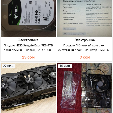
Электроника
Электроника
Продаю HDD Seagate Exos 7E8 4TB
Продаю ПК полный комплект:
5400 об/мин — новый, цена 13000
системный блок + монитор + мышь +
сом (Кыргызстан) HDD Seagate Exos
клавиатура (2 ядра/4 потока, 3.40
13 сом
9 сом
7E8, 4TB, 5400rpm, новый, для ПК/
GHz) — Кыргызстан ПК ПК:
сервера, диск для хранения данных
системник+монитор+мышь+клава,
22 июн.
10 июн.
CPU iGPU Intel HD 4400, 2 ядра/4
потока, 3.40GHz, L3 кэш 3MB, D