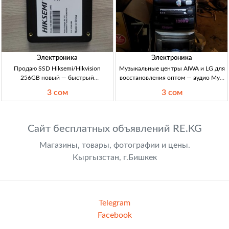
Электроника
Электроника
Продаю SSD Hiksemi/Hikvision
Музыкальные центры AIWA и LG для
256GB новый — быстрый
восстановления оптом — аудио Муз.
накопитель для ПК SSD 256GB
центры AIWA/LG на восстановление,
3 сом
3 сом
новый, Hiksemi/Hikvision; SATA SSD
опт 3 шт. Аудио/ремонт, б/у, для
(для ПК/ноутбука), апгрейд,
ремонта/донорства.
ускорение загрузки, накопит
Сайт бесплатных объявлений RE.KG
Магазины, товары, фотографии и цены.
Кыргызстан, г.Бишкек
Telegram
Facebook