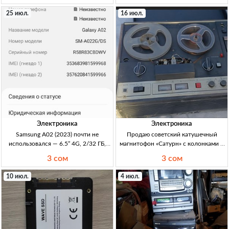
видео, WD TV Live, оригинал, х/с
Bluetooth, для ноутбука Lenovo, есть
25 июл.
16 июл.
(хорошее состояние), full set (полный
реальные фото (упаковка в
комплект)
Электроника
Электроника
Samsung A02 (2023) почти не
Продаю советский катушечный
использовался — 6.5” 4G, 2/32 ГБ,
магнитофон «Сатурн» с колонками и
5000 мАч, HD+ — цена 2900 сом
усилителем — б/у в Кыргызстане
3 сом
3 сом
(Кыргызстан) Смартфон Samsung A02
Катушечный магн.офон (СССР)
(2023), 6.5” HD+ PLS TFT, 2/32GB,
«Сатурн»; б/у, долго не эксплуат.;
10 июл.
4 июл.
microSD слот, 4G LTE/3G, Wi‑Fi, BT,
возможно раб., требуется обслуж./
GPS, каме
наст