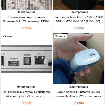
Электроника
Электроника
Б/у компьютерная техника в
Системный блок Core i5 6500 / 12GB
Бишкеке: MikroTik, монитор, DDR4,
DDR4 / GTX 1060 6GB (P106-100) /
системный блок, HDD и колонки Б/у
SSD 256GB — корпус аквариум,
3 сом
3 сом
ПК-комплектующие: Wi‑Fi роутер 2,4
Бишкек i5 6500 / 12GB DDR4 / SSD
ГГц, 5×LAN, USB, PoE; DDR4 SO-
256GB / GTX 1060 6GB аналог (P106-
29 июл.
27 июл.
DIMM 8 ГБ 2666 МГц; LED-монитор
100) / MB B150 / PSU 600W / корпус
аквар
Электроника
Электроника
Оригинальный сетевой медиаплеер
Оригинальная Bluetooth мышка
Western Digital TV Live (видео) —
Lenovo Thinkbook M90s — продажа в
полный комплект, хорошее
Кыргызстане мышь Lenovo
3 сом
2 сом
состояние сетевой медиаплеер,
Thinkbook M90s, оригинал,