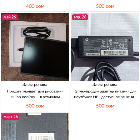
приставки, без пультов ТВ б/у 2 шт:
сети + отсек под 4 большие
400 сом
500 сом
Daewoo и Sparr, полупр., диагональ
батарейки Магнитола б/у Panasonic,
20” (50 см), рабочий, кнопочное упр.,
однокасетная, радио. Питание: БП +
май 26
апр. 26
без пульта, дл
отсек под 4 большие батарейки.
Рабочая,
Электроника
Электроника
Продам планшет для рисования
Куплю-продам адаптер питания для
Huion Inspiroy — в отличном
ноутбуков HP - доступное решение
состоянии, Кыргызстан Графический
для вашего устройства Адаптер для
500 сом
500 сом
планшет для рисования Huion
ноутбуков HP, 65W, 500 сом, район
Inspiroy, бу, в отличном сост., 500с
Ахунбаева
март 26