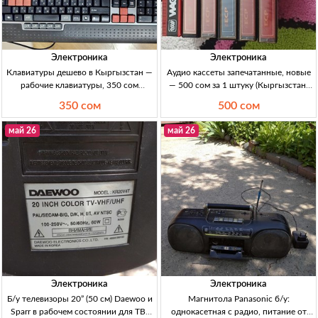
Электроника
Электроника
Клавиатуры дешево в Кыргызстан —
Аудио кассеты запечатанные, новые
рабочие клавиатуры, 350 сом
— 500 сом за 1 штуку (Кыргызстан)
Клавиатура ПК: рабочая, б/у. Кол-во:
Аудио кассеты: новые, запечатанные
350 сом
500 сом
за все, комплект. Цена 350 KGS.
(коробка), для аудиоплееров/
Подходит для дома/учебы.
коллекции. Цена: 500 сом/шт.
май 26
май 26
Электроника
Электроника
Б/у телевизоры 20” (50 см) Daewoo и
Магнитола Panasonic б/у:
Sparr в рабочем состоянии для ТВ-
однокасетная с радио, питание от