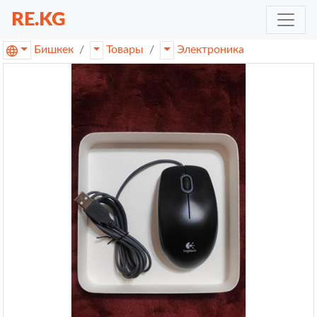
RE.KG
Бишкек
Товары
Электроника