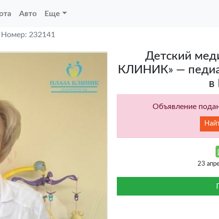
ота
Авто
Еще
Номер: 232141
Детский мед
КЛИНИК» — педиат
в
Объявление подан
Най
23 апр