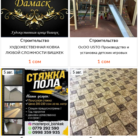
Строительство
Строительство
ХУДОЖЕСТВЕННАЯ КОВКА
ОсОО USTO Производство и
ЛЮБОЙ СЛОЖНОСТИ БИШКЕК
установка детских игровых
1 сом
1 сом
5 авг.
5 авг.